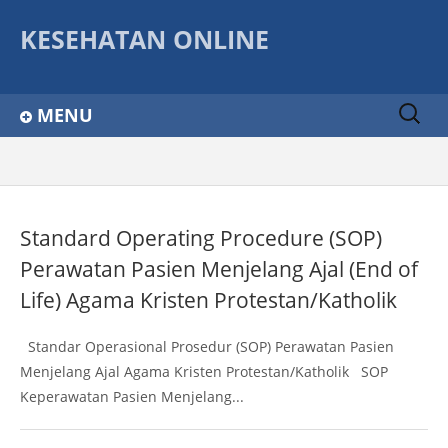
KESEHATAN ONLINE
Sear
MENU
ch
for:
Home
Info dan Tips
Standard Operating Procedure (SOP)
Info Lowongan
Perawatan Pasien Menjelang Ajal (End of
Ragam Artikel
Life) Agama Kristen Protestan/Katholik
Kelas Kita
Standar Operasional Prosedur (SOP) Perawatan Pasien
Tenaga Kesehatan
Menjelang Ajal Agama Kristen Protestan/Katholik SOP
Keperawatan Pasien Menjelang...
SPO