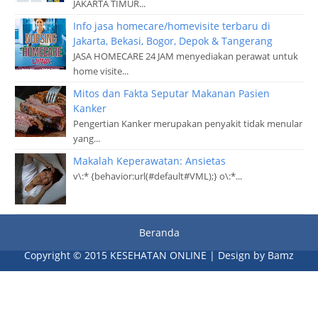
JAKARTA TIMUR...
Info jasa homecare/homevisite terbaru di
Jakarta, Bekasi, Bogor, Depok & Tangerang
JASA HOMECARE 24 JAM menyediakan perawat untuk
home visite...
Mitos dan Fakta Seputar Makanan Pasien
Kanker
Pengertian Kanker merupakan penyakit tidak menular
yang...
Makalah Keperawatan: Ansietas
v\:* {behavior:url(#default#VML);} o\:*...
Beranda
Copyright © 2015
KESEHATAN ONLINE
| Design by
Bamz