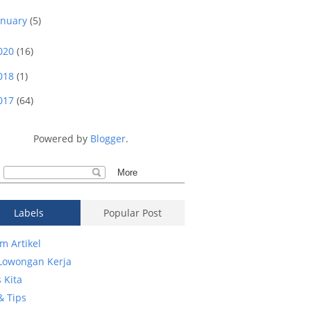
anuary
(5)
020
(16)
018
(1)
017
(64)
Powered by
Blogger
.
Labels
Popular Post
m Artikel
 Lowongan Kerja
 Kita
& Tips