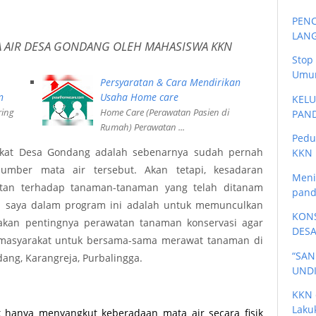
PEN
LANG
 AIR DESA GONDANG OLEH MAHASISWA KKN
Stop
Umum
Persyaratan & Cara Mendirikan
n
Usaha Home care
KELU
ring
Home Care (Perawatan Pasien di
PAN
Rumah) Perawatan ...
Pedu
akat Desa Gondang adalah sebenarnya sudah pernah
KKN 
mber mata air tersebut. Akan tetapi, kesadaran
Meni
tan terhadap tanaman-tanaman yang telah ditanam
pand
an saya dalam program ini adalah untuk memunculkan
KONS
akan pentingnya perawatan tanaman konservasi agar
DESA
masyarakat untuk bersama-sama merawat tanaman di
“SAN
ang, Karangreja, Purbalingga.
UNDI
KKN 
Laku
k hanya menyangkut keberadaan mata air secara fisik