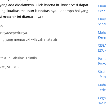
 yang ada didalamnya. Oleh karena itu konservasi dapat
Mini
ngi kualitas maupun kuantitas nya. Beberapa hal yang
ekon
 mata air ini diantaranya
:
Miny
Secar
an.
Maha
annya/seperlunya.
Kere
ng yang memasuki wilayah mata air.
CEGA
EDUK
tektur, Fakultas Teknik)
Post
Preve
ti, SE., M.Si.
Stra
19 me
Maha
Terka
Cega
“RAM