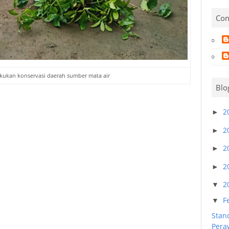
Con
ukan konservasi daerah sumber mata air
Blo
2
►
2
►
2
►
2
►
2
▼
F
▼
Stan
Peraw