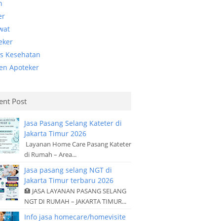
n
er
wat
eker
is Kesehatan
ten Apoteker
ent Post
Jasa Pasang Selang Kateter di
Jakarta Timur 2026
Layanan Home Care Pasang Kateter
di Rumah – Area...
Jasa pasang selang NGT di
Jakarta Timur terbaru 2026
🏥 JASA LAYANAN PASANG SELANG
NGT DI RUMAH – JAKARTA TIMUR...
Info jasa homecare/homevisite