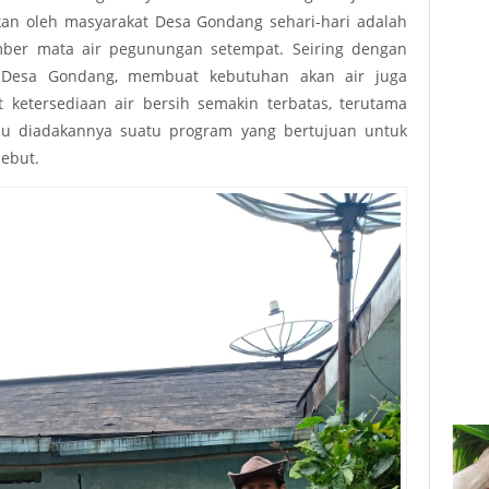
kan oleh masyarakat Desa Gondang sehari-hari adalah
Sub3
umber mata air pegunungan setempat. Seiring dengan
Sub3
Desa Gondang, membuat kebutuhan akan air juga
ketersediaan air bersih semakin terbatas, terutama
Sub3
lu diadakannya suatu program yang bertujuan untuk
ebut.
Sub3
Sub3