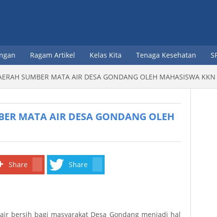
ongan
Ragam Artikel
Kelas Kita
Tenaga Kesehatan
S
Dokter
AERAH SUMBER MATA AIR DESA GONDANG OLEH MAHASISWA KKN
Perawat
Bidan
BER MATA AIR DESA GONDANG OLEH
Apoteker
Asisten Apoteker
Share
Share
Analis Kesehatan
Sub3
Sub3
air bersih bagi masyarakat Desa Gondang menjadi hal