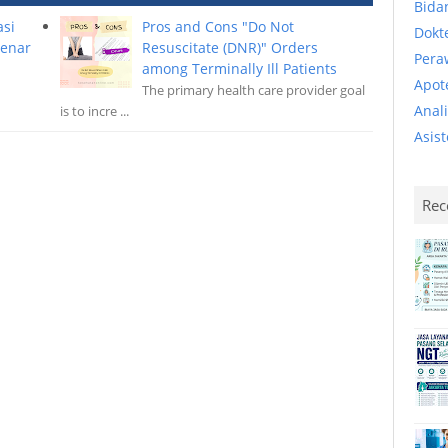
Bida
asi
Pros and Cons "Do Not
Dokt
Benar
Resuscitate (DNR)" Orders
Pera
among Terminally Ill Patients
Apot
The primary health care provider goal
Anal
is to incre ...
Asis
Rec