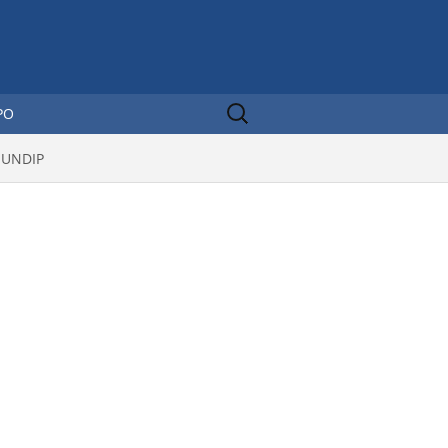
Sear
PO
ch
for:
 UNDIP