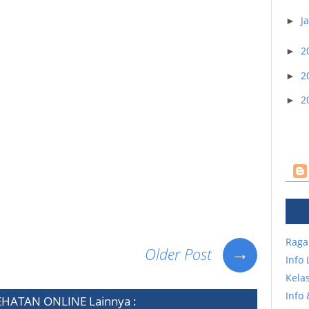
J
►
2
►
2
►
2
►
Raga
→
Older Post
Info
Kelas
Info 
EHATAN ONLINE
Lainnya :