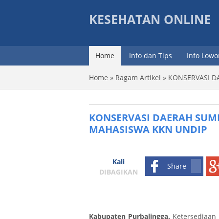
KESEHATAN ONLINE
Home
Info dan Tips
Info Low
Home
»
Ragam Artikel
»
KONSERVASI D
KONSERVASI DAERAH SUM
MAHASISWA KKN UNDIP
Kali
Share
DIBAGIKAN
Kabupaten Purbalingga.
Ketersediaan 