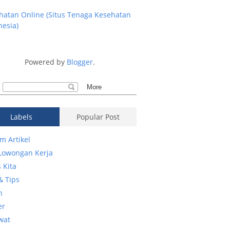
hatan Online (Situs Tenaga Kesehatan
nesia)
Powered by
Blogger
.
Labels
Popular Post
m Artikel
 Lowongan Kerja
 Kita
& Tips
n
er
wat