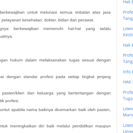
Hak 
Profe
erkewajiban untuk melunasi semua imbalan atas jasa
Tang
si pelayanan kesehatan, dokter, bidan dan perawat.
Lowo
nya berkewajiban memenuhi hal-hal yang selalu
Kesli
buatnya.
Hak 
Prof
ungan hukum dalam melaksanakan tugas sesuai dengan
Tang
Info
ai dengan standar profesi pada setiap tingkat jenjang
HAK 
Profe
 pasien/klien dan keluarga yang bertentangan dengan
Tugas
k profesi.
Lowo
untut apabila nama baiknya dicemarkan baik oleh pasien,
Mari
Lowo
tuk meningkatkan diri baik melalui pendidikan maupun
Unive