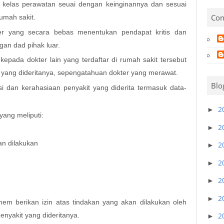
 kelas perawatan seuai dengan keinginannya dan sesuai
Con
umah sakit.
ter yang secara bebas menentukan pendapat kritis dan
gan dad pihak luar.
kepada dokter lain yang terdaftar di rumah sakit tersebut
t yang dideritanya, sepengatahuan dokter yang merawat.
Blo
i dan kerahasiaan penyakit yang diderita termasuk data-
2
►
yang meliputi:
2
►
an dilakukan
2
►
2
►
2
►
2
►
mem berikan izin atas tindakan yang akan dilakukan oleh
nyakit yang dideritanya.
2
►