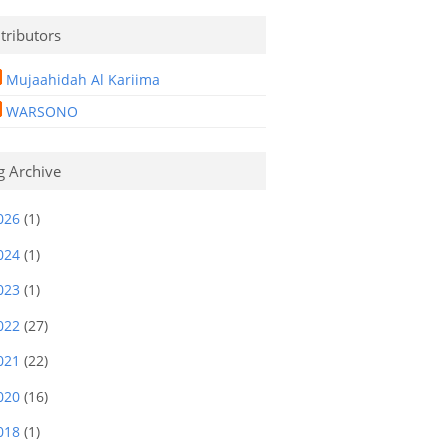
tributors
Mujaahidah Al Kariima
WARSONO
g Archive
026
(1)
024
(1)
023
(1)
022
(27)
021
(22)
020
(16)
018
(1)