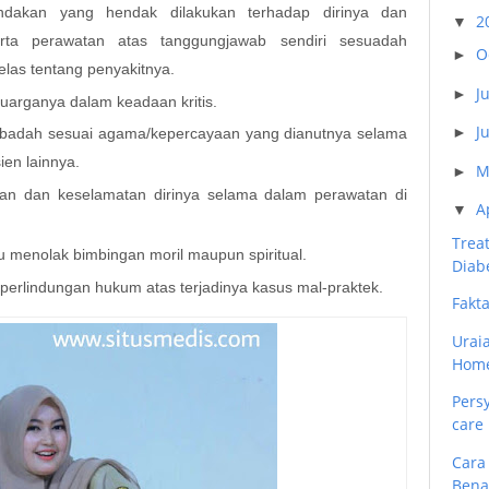
ndakan yang hendak dilakukan terhadap dirinya dan
2
▼
rta perawatan atas tanggungjawab sendiri sesuadah
O
►
elas tentang penyakitnya.
J
►
uarganya dalam keadaan kritis.
J
►
ibadah sesuai agama/kepercayaan yang dianutnya selama
ien lainnya.
M
►
an dan keselamatan dirinya selama dalam perawatan di
A
▼
Trea
 menolak bimbingan moril maupun spiritual.
Diab
erlindungan hukum atas terjadinya kasus mal-praktek.
Fakt
Urai
Home
Pers
care
Cara
Bena