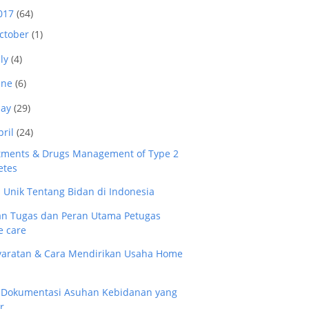
017
(64)
ctober
(1)
uly
(4)
une
(6)
ay
(29)
pril
(24)
tments & Drugs Management of Type 2
etes
a Unik Tentang Bidan di Indonesia
an Tugas dan Peran Utama Petugas
 care
yaratan & Cara Mendirikan Usaha Home
 Dokumentasi Asuhan Kebidanan yang
r