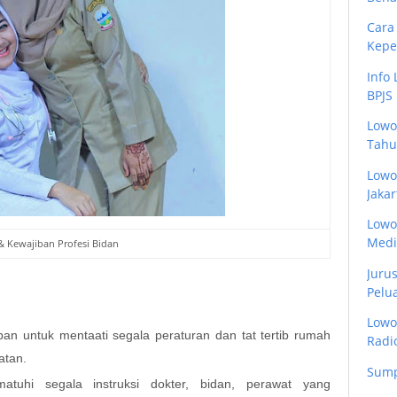
Cara
Kepe
Info
BPJS 
Lowo
Tahu
Lowo
Jakar
Lowo
Medis
& Kewajiban Profesi Bidan
Juru
Pelua
Lowon
an untuk mentaati segala peraturan dan tat tertib rumah
Radio
atan.
Sump
atuhi segala instruksi dokter, bidan, perawat yang