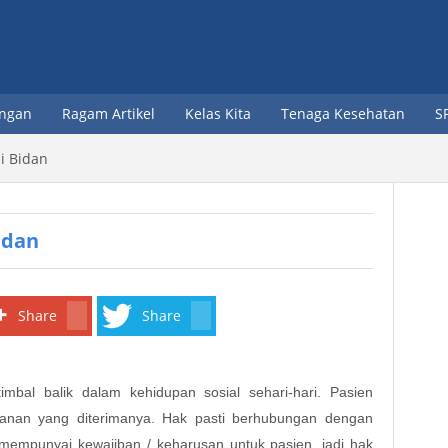
ongan
Ragam Artikel
Kelas Kita
Tenaga Kesehatan
S
Dokter
i Bidan
Perawat
Bidan
idan
Apoteker
Asisten Apoteker
Share
Share
Analis Kesehatan
bal balik dalam kehidupan sosial sehari-hari. Pasien
Sub3
yanan yang diterimanya. Hak pasti berhubungan dengan
Sub3
 mempunyai kewajiban / keharusan untuk pasien, jadi hak