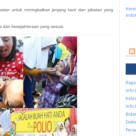
Kese
tan untuk mmingkatkan jenjang karir dan jabatan yang
Indo
 dan kesejahteraan yang sesuai.
Raga
Info
Kelas
Info 
Bida
Dokt
Pera