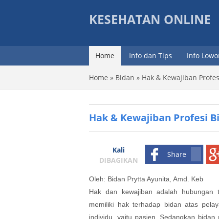
KESEHATAN ONLINE
Home
Info dan Tips
Info Low
Home
»
Bidan
»
Hak & Kewajiban Profes
Hak & Kewajiban Profesi B
Kali
Share
DIBAGIKAN
Oleh: Bidan Prytta Ayunita, Amd. Keb
Hak dan kewajiban adalah hubungan tim
memiliki hak terhadap bidan atas pela
individu, yaitu pasien. Sedangkan bidan