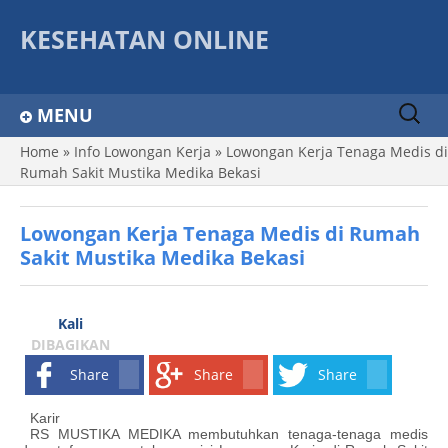
KESEHATAN ONLINE
Sear
MENU
ch
for:
Home
»
Info Lowongan Kerja
»
Lowongan Kerja Tenaga Medis di
Home
Rumah Sakit Mustika Medika Bekasi
Info dan Tips
Lowongan Kerja Tenaga Medis di Rumah
Info Lowongan
Sakit Mustika Medika Bekasi
Ragam Artikel
Kelas Kita
Kali
DIBAGIKAN
Tenaga Kesehatan
Share
Share
Share
SPO
Karir
RS MUSTIKA MEDIKA membutuhkan tenaga-tenaga medis