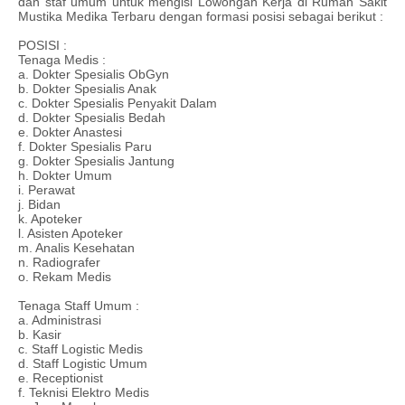
dan staf umum untuk mengisi Lowongan Kerja di Rumah Sakit
Mustika Medika Terbaru dengan formasi posisi sebagai berikut :
POSISI :
Tenaga Medis :
a. Dokter Spesialis ObGyn
b. Dokter Spesialis Anak
c. Dokter Spesialis Penyakit Dalam
d. Dokter Spesialis Bedah
e. Dokter Anastesi
f. Dokter Spesialis Paru
g. Dokter Spesialis Jantung
h. Dokter Umum
i. Perawat
j. Bidan
k. Apoteker
l. Asisten Apoteker
m. Analis Kesehatan
n. Radiografer
o. Rekam Medis
Tenaga Staff Umum :
a. Administrasi
b. Kasir
c. Staff Logistic Medis
d. Staff Logistic Umum
e. Receptionist
f. Teknisi Elektro Medis