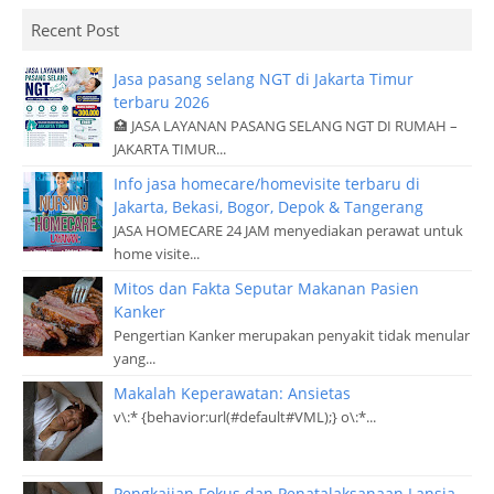
Recent Post
Jasa pasang selang NGT di Jakarta Timur
terbaru 2026
🏥 JASA LAYANAN PASANG SELANG NGT DI RUMAH –
JAKARTA TIMUR...
Info jasa homecare/homevisite terbaru di
Jakarta, Bekasi, Bogor, Depok & Tangerang
JASA HOMECARE 24 JAM menyediakan perawat untuk
home visite...
Mitos dan Fakta Seputar Makanan Pasien
Kanker
Pengertian Kanker merupakan penyakit tidak menular
yang...
Makalah Keperawatan: Ansietas
v\:* {behavior:url(#default#VML);} o\:*...
Pengkajian Fokus dan Penatalaksanaan Lansia