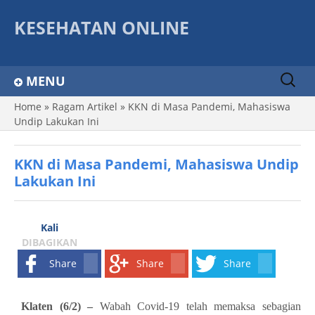
KESEHATAN ONLINE
Sear
MENU
ch
for:
Home
»
Ragam Artikel
»
KKN di Masa Pandemi, Mahasiswa
Home
Undip Lakukan Ini
Info dan Tips
KKN di Masa Pandemi, Mahasiswa Undip
Info Lowongan
Lakukan Ini
Ragam Artikel
Kelas Kita
Kali
DIBAGIKAN
Tenaga Kesehatan
Share
Share
Share
SPO
Klaten (6/2) –
Wabah Covid-19 telah memaksa sebagian